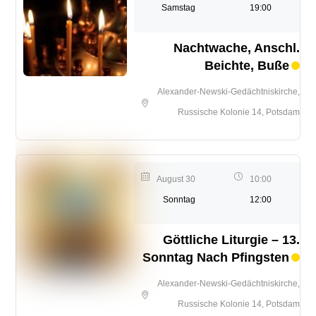
Samstag
19:00
Nachtwache, Anschl.
Beichte, Buße
Alexander-Newski-Gedächtniskirche,
Russische Kolonie 14, Potsdam
August 30
10:00
Sonntag
12:00
Göttliche Liturgie – 13.
Sonntag Nach Pfingsten
Alexander-Newski-Gedächtniskirche,
Russische Kolonie 14, Potsdam