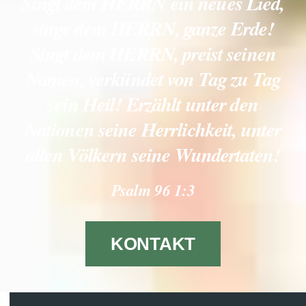
Singt dem HERRN ein neues Lied,
singe dem HERRN, ganze Erde!
Singt dem HERRN, preist seinen
Namen, verkündet von Tag zu Tag
sein Heil! Erzählt unter den
Nationen seine Herrlichkeit, unter
allen Völkern seine Wundertaten!
Psalm 96 1:3
KONTAKT