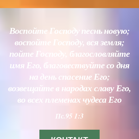
Воспойте Господу песнь новую;
воспойте Господу, вся земля;
пойте Господу, благословляйте
имя Его, благовествуйте со дня
на день спасение Его;
возвещайте в народах славу Его,
во всех племенах чудеса Его
Пс.95 1:3