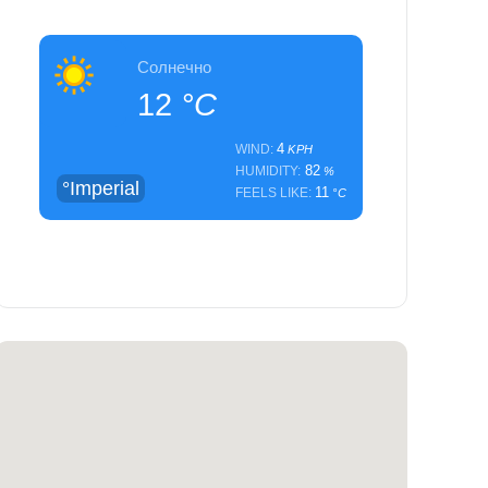
Солнечно
12
°C
4
WIND:
KPH
82
HUMIDITY:
%
°Imperial
11
FEELS LIKE:
°C