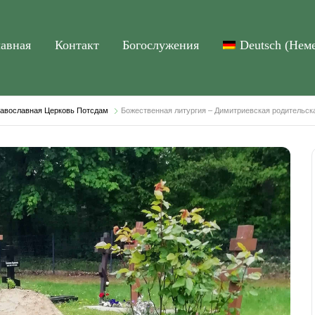
лавная
Контакт
Богослужения
Deutsch
(
Нем
Православная Церковь Потсдам
Божественная литургия – Димитриевская родительск