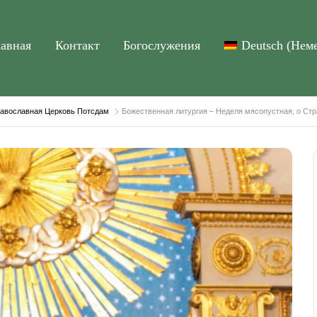
лавная
Контакт
Богослужения
Deutsch
(
Нем
Православная Церковь Потсдам
Божественная литургия – Неделя мясопустная, о Ст