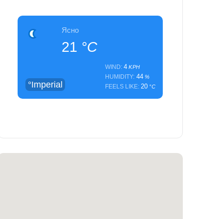
Ясно
21
°C
4
WIND:
KPH
44
HUMIDITY:
%
°Imperial
20
FEELS LIKE:
°C