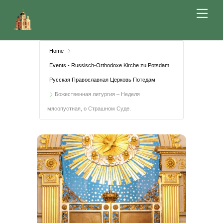
Skip
Me
to
content
Home
Events - Russisch-Orthodoxe Kirche zu Potsdam
Русская Православная Церковь Потсдам
Божественная литургия – Неделя
мясопустная, о Страшном Суде.