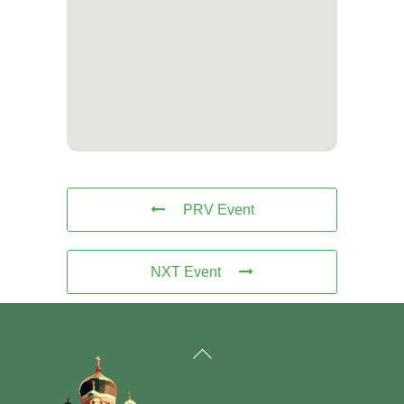
PRV Event
NXT Event
Back
To
Top