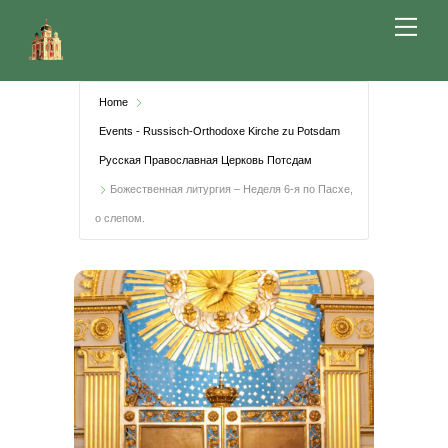
Skip
Me
to
content
Home
Events - Russisch-Orthodoxe Kirche zu Potsdam
Русская Православная Церковь Потсдам
Божественная литургия – Неделя 6-я по Пасхе,
о слепом.