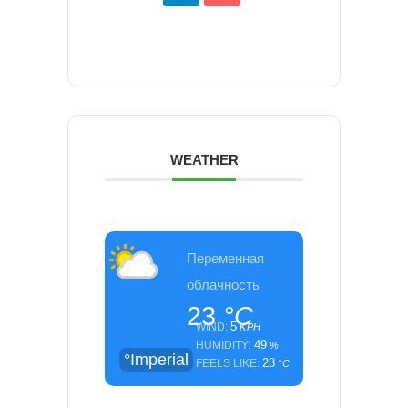
WEATHER
Переменная
облачность
23
°C
5
WIND:
KPH
49
HUMIDITY:
%
°Imperial
23
FEELS LIKE:
°C