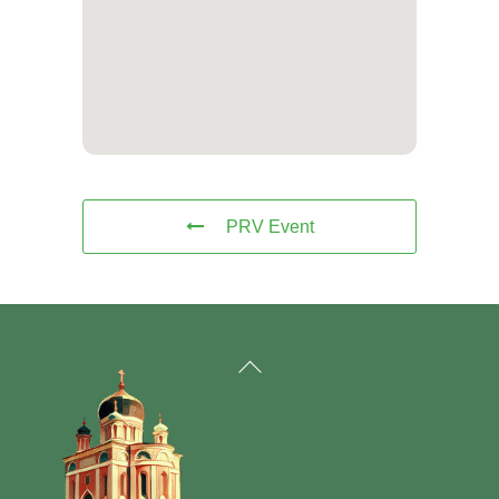
PRV Event
Back
To
Top