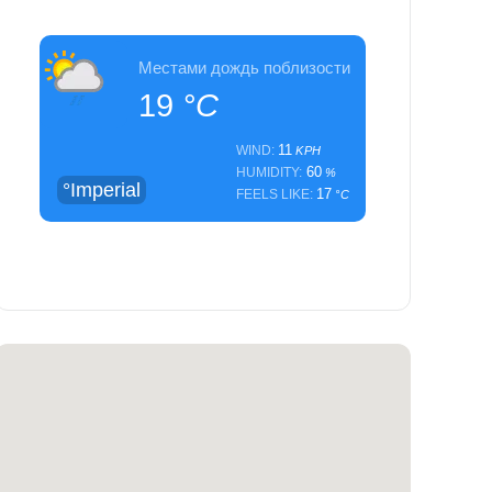
Местами дождь поблизости
19
°C
11
WIND:
KPH
60
HUMIDITY:
%
°Imperial
17
FEELS LIKE:
°C