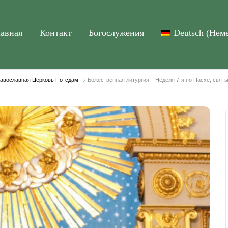
лавная
Контакт
Богослужения
Deutsch
(
Нем
Православная Церковь Потсдам
Божественная литургия – Неделя 7-я по Пасхе, святы