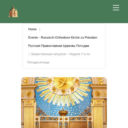
Skip
Me
to
content
Home
Events - Russisch-Orthodoxe Kirche zu Potsdam
Русская Православная Церковь Потсдам
Божественная литургия – Неделя 7-я по
Пятидесятнице