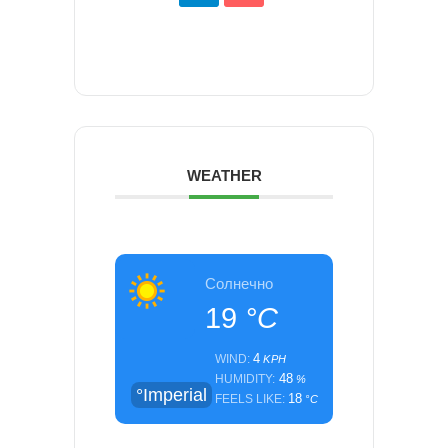
WEATHER
Солнечно
19
°C
4
WIND:
KPH
48
HUMIDITY:
%
°Imperial
18
FEELS LIKE:
°C