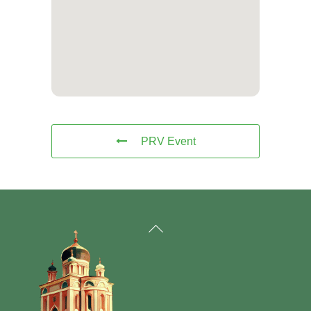
PRV Event
Back
To
Top