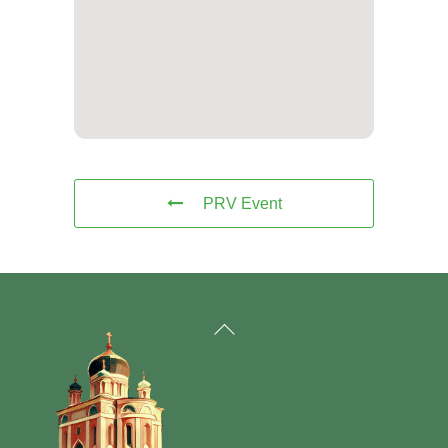
PRV Event
Back
To
Top