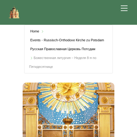
Skip
Me
to
content
Home
Events - Russisch-Orthodoxe Kirche zu Potsdam
Русская Православная Церковь Потсдам
Божественная литургия – Неделя 8-я по
Пятидесятнице