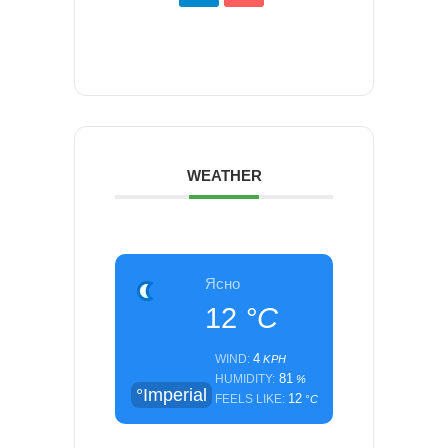
WEATHER
Ясно
12
°C
4
WIND:
KPH
81
HUMIDITY:
%
°Imperial
12
FEELS LIKE:
°C