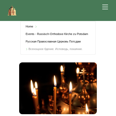
Skip
Me
to
content
Home
Events - Russisch-Orthodoxe Kirche zu Potsdam
Русская Православная Церковь Потсдам
Всенощное бдение. Исповедь, покаяние.