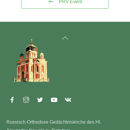
PRV Event
Back
To
Top
Russisch-Orthodoxe Gedächtniskirche des Hl.