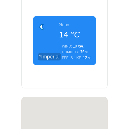
Ясно
14
°C
10
WIND:
KPH
76
HUMIDITY:
%
°Imperial
12
FEELS LIKE:
°C