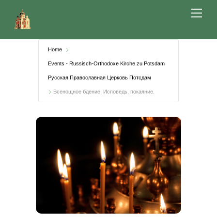
Skip
Me
to
content
Home
Events - Russisch-Orthodoxe Kirche zu Potsdam
Русская Православная Церковь Потсдам
Всенощное бдение. Исповедь, покаяние.