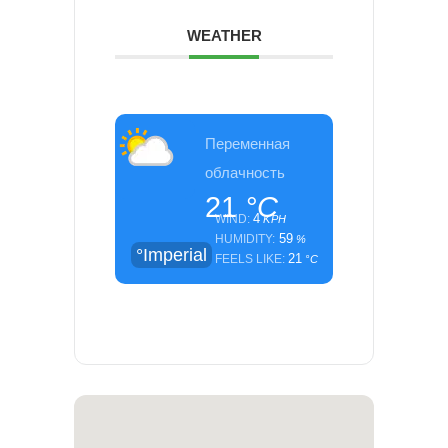
WEATHER
Переменная
облачность
21
°C
4
WIND:
KPH
59
HUMIDITY:
%
°Imperial
21
FEELS LIKE:
°C