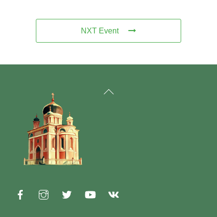
NXT Event
Back
To
Top