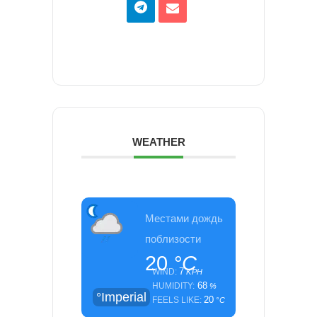
WEATHER
Местами дождь
поблизости
20
°C
7
WIND:
KPH
68
HUMIDITY:
%
°Imperial
20
FEELS LIKE:
°C