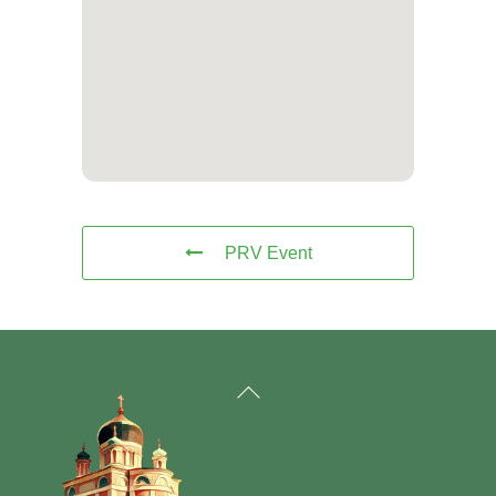
PRV Event
Back
To
Top