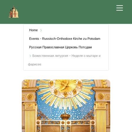
Skip
Me
to
content
Home
Events - Russisch-Orthodoxe Kirche zu Potsdam
Русская Православная Церковь Потсдам
Божественная литургия – Неделя о мытаре и
фарисее