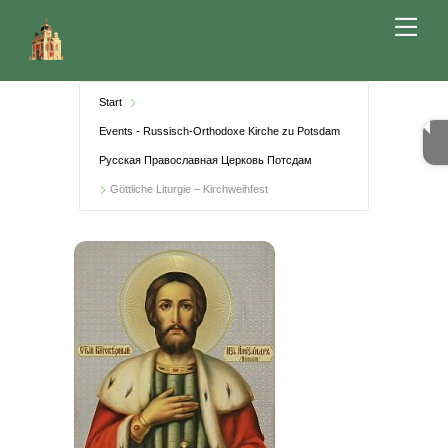
Skip
Me
to
content
Start
Events - Russisch-Orthodoxe Kirche zu Potsdam
Русская Православная Церковь Потсдам
Göttliche Liturgie – Kirchweihfest