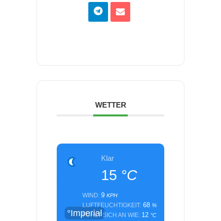
WETTER
Klar
15
°C
9
WIND:
KPH
68
LUFTFEUCHTIGKEIT:
%
°Imperial
12
FÜHLT SICH AN WIE:
°C