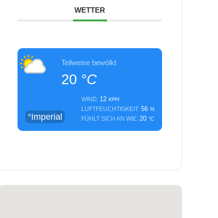
WETTER
Teilweise bewölkt
20
°C
12
WIND:
KPH
56
LUFTFEUCHTIGKEIT:
%
°Imperial
20
FÜHLT SICH AN WIE:
°C