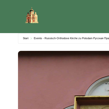
Skip
to
content
Start
Events - Russisch-Orthodoxe Kirche zu Potsdam Русская П