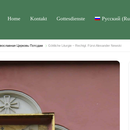
Home
Kontakt
Gottesdienste
Русский
(
Ru
равославная Церковь Потсдам
Göttliche Liturgie – Rechtgl. Fürst Alexander Newski