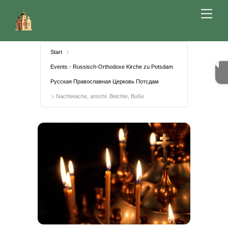
Skip
Me
to
content
Start
Events - Russisch-Orthodoxe Kirche zu Potsdam
Русская Православная Церковь Потсдам
Nachtwache, anschl. Beichte, Buße