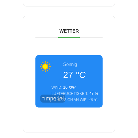
WETTER
Sonnig
27
°C
16
WIND:
KPH
47
LUFTFEUCHTIGKEIT:
%
°Imperial
26
FÜHLT SICH AN WIE:
°C