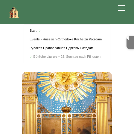
Skip
Me
to
content
Start
Events - Russisch-Orthodoxe Kirche zu Potsdam
Русская Православная Церковь Потсдам
Göttliche Liturgie – 25. Sonntag nach Pfingsten