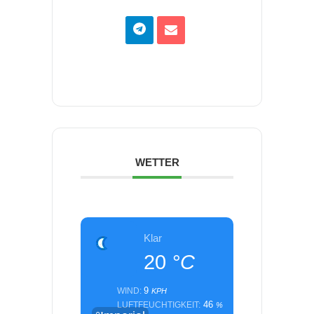
WETTER
Klar
20
°C
9
WIND:
KPH
46
LUFTFEUCHTIGKEIT:
%