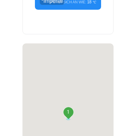
°Imperial
18
FÜHLT SICH AN WIE:
°C
1