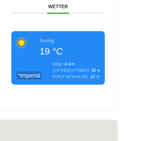
WETTER
Sonnig
19
°C
4
WIND:
KPH
48
LUFTFEUCHTIGKEIT:
%
°Imperial
18
FÜHLT SICH AN WIE:
°C