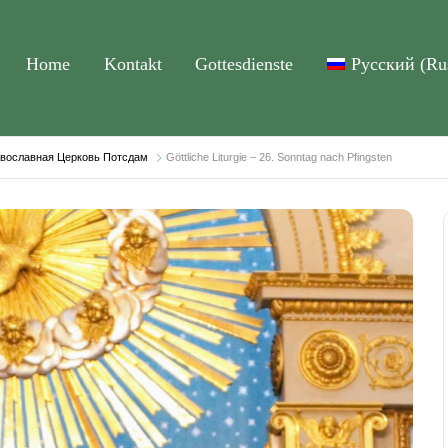
Home
Kontakt
Gottesdienste
Русский
(
Ru
равославная Церковь Потсдам
Göttliche Liturgie – 26. Sonntag nach Pfingsten