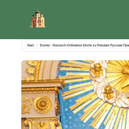
Skip
to
content
Start
Events - Russisch-Orthodoxe Kirche zu Potsdam Русская П