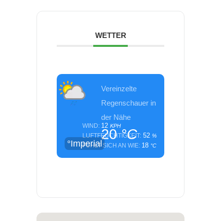
WETTER
Vereinzelte
Regenschauer in
der Nähe
12
WIND:
KPH
20
°C
52
LUFTFEUCHTIGKEIT:
%
°Imperial
18
FÜHLT SICH AN WIE:
°C