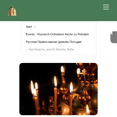
Skip
Me
to
content
Start
Events - Russisch-Orthodoxe Kirche zu Potsdam
Русская Православная Церковь Потсдам
Nachtwache, anschl. Beichte, Buße