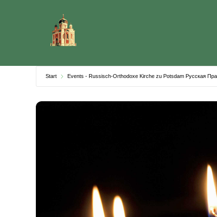
Skip
to
content
Start
Events - Russisch-Orthodoxe Kirche zu Potsdam Русская П