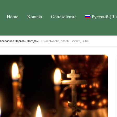
Home
Kontakt
Gottesdienste
Русский
(
Ru
равославная Церковь Потсдам
Nachtwache, anschl. Beichte, Buße