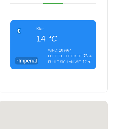
Klar
14
°C
10
WIND:
KPH
76
LUFTFEUCHTIGKEIT:
%
°Imperial
12
FÜHLT SICH AN WIE:
°C