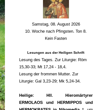
Samstag, 08. August 2026
10. Woche nach Pfingsten. Ton 8.
Kein Fasten
Lesungen aus der Heiligen Schrift
Lesung des Tages.
Zur Liturgie:
Röm
15,30-33
;
Mt 17,24 - 18,4
.
Lesung der frommen Mutter.
Zur
Liturgie:
Gal 3,23-29
;
Mk 5,24-34
.
Heilige:
Hll. Hieromärtyrer
ERMOLAOS und HERMIPPOS und
HERMOKRATES in Nikomedia
† um