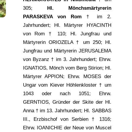
305;
Hl. Mönchsmärtyrerin
PARASKEVA von Rom
† im 2.
Jahrhundert; Hl. Märtyrer HYACINTH
von Rom † 110; Hl. Jungfrau und
Märtyrerin ORIOZELA † um 250; Hl.
Jungfrau und Märtyrerin JERUSALEMA
von Byzanz † im 3. Jahrhundert; Ehrw.
IGNATIOS, Mönch vom Berg Stirion; Hl.
Märtyrer APPION; Ehrw.
MOSES der
Ungar
vom Kiever Höhlenkloster † um
1043 oder nach 1051; Ehrw.
GERNTIOS, Gründer der Skite der Hl.
Anna † im 13. Jahrhundert; Hl. SABBAS
III., Erzbischof von Serbien † 1316;
Ehrw.
IOANICHIE der Neue von Muscel