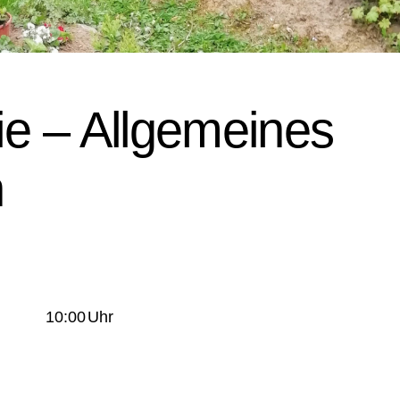
gie – Allgemeines
n
10:00
Uhr