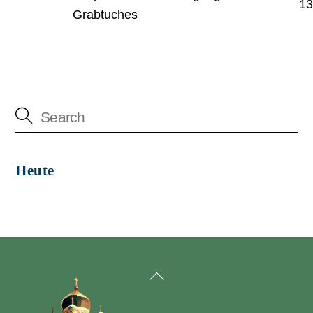
13
Grabtuches
Heute
Back
To