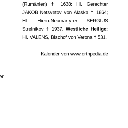
(Rumänien) † 1638; Hl. Gerechter
JAKOB Netsvetov von Alaska
† 1864;
Hl. Hiero-Neumärtyrer SERGIUS
Strelnikov † 1937.
Westliche Heilige:
Hl. VALENS, Bischof von Verona † 531.
Kalender von
www.orthpedia.de
er
h