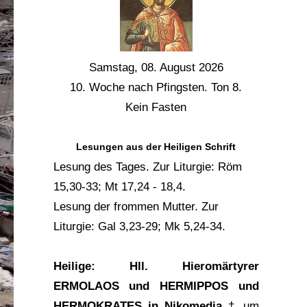
Samstag, 08. August 2026
10. Woche nach Pfingsten. Ton 8.
Kein Fasten
Lesungen aus der Heiligen Schrift
Lesung des Tages.
Zur Liturgie:
Röm
15,30-33
;
Mt 17,24 - 18,4
.
Lesung der frommen Mutter.
Zur
Liturgie:
Gal 3,23-29
;
Mk 5,24-34
.
Heilige:
Hll. Hieromärtyrer
ERMOLAOS und HERMIPPOS und
HERMOKRATES in Nikomedia
† um