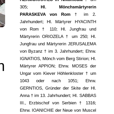
305;
Hl. Mönchsmärtyrerin
PARASKEVA von Rom
† im 2.
Jahrhundert; Hl. Märtyrer HYACINTH
von Rom † 110; Hl. Jungfrau und
Märtyrerin ORIOZELA † um 250; Hl.
Jungfrau und Märtyrerin JERUSALEMA
von Byzanz † im 3. Jahrhundert; Ehrw.
IGNATIOS, Mönch vom Berg Stirion; Hl.
n
Märtyrer APPION; Ehrw.
MOSES der
Ungar
vom Kiever Höhlenkloster † um
1043 oder nach 1051; Ehrw.
GERNTIOS, Gründer der Skite der Hl.
Anna † im 13. Jahrhundert; Hl. SABBAS
III., Erzbischof von Serbien † 1316;
Ehrw.
IOANICHIE der Neue von Muscel